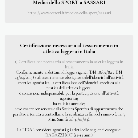
Medici dello SPORT a SASSARI
https://www.dottori.it/medico-dello-sport/sassari
Certificazione necessaria al tesseramento in
atletica leggera in Italia
1) Certificazione necessaria al tesseramento in atletica leggera in
Italia
Conformemente ai dettami di legge vigenti (DM 18/02/82 e DM
24/04/2013) sull’accertamento obbligatorio dell’idoneità all’attività
sportiva agonistica, la certificazione dell’idoneità specifica alla
pratica dell’atletica leggera:
è condizione indispensabile per la partecipazione all’attività
agonistica;
ha validità annuale;
deve essere conservata dalla Società Sportiva di appartenenza che
peraltro è tenuta a controllarne la scadenza ai fini del rinnovo (circ. 7
Min. Sanità del 31/01/83).
La FIDAL considera agonisti gli atleti delle seguenti categorie:
RAGAZZI M/F (12-13 anni)