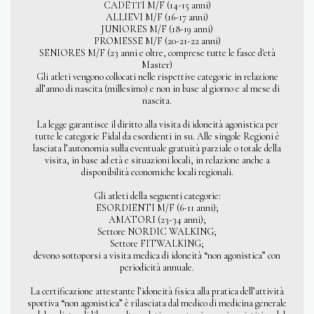
CADETTI M/F (14-15 anni)
ALLIEVI M/F (16-17 anni)
JUNIORES M/F (18-19 anni)
PROMESSE M/F (20-21-22 anni)
SENIORES M/F (23 anni e oltre, comprese tutte le fasce d'età
Master)
Gli atleti vengono collocati nelle rispettive categorie in relazione
all’anno di nascita (millesimo) e non in base al giorno e al mese di
nascita.
La legge garantisce il diritto alla visita di idoneità agonistica per
tutte le categorie Fidal da esordienti in su. Alle singole Regioni è
lasciata l’autonomia sulla eventuale gratuità parziale o totale della
visita, in base ad età e situazioni locali, in relazione anche a
disponibilità economiche locali regionali.
Gli atleti della seguenti categorie:
ESORDIENTI M/F (6-11 anni);
AMATORI (23-34 anni);
Settore NORDIC WALKING;
Settore FITWALKING;
devono sottoporsi a visita medica di idoneità “non agonistica” con
periodicità annuale.
La certificazione attestante l’idoneità fisica alla pratica dell’attività
sportiva “non agonistica” è rilasciata dal medico di medicina generale