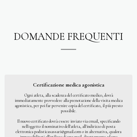
DOMANDE FREQUENTI
Certificazione medica agonistica
Ogni atleta, alla scadenza del certificato medico, dovrà
immediatamente provvedere alla prenotazione della visita medica
agonistica, per poi far pervenire copia del certificato, il più presto
possibile.
Il nuovo certificato dovrà essere inviato via email, specificando
nell'oggetto il nominativo dell'atleta, all'indirizzo di posta
elettronica podisticasassari@gmail.com o in alternativa, qualora
impossibilitati all'utilizzo di una mail, direttamente ad uno