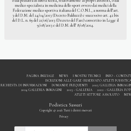
o dal pediatra di libera scelta, relativamente ai propri assistiti, o dal
medico specialista in medicina dello sport ovvero dai medici della
Federazione medico sportiva italiana del C.O.N.I., a norma dell’art.
3 del D.M. del 24/04/2013 (Decreto Balduzzi) e successivo art. 42 bis
del D.L. n. 69 del 21/06/2013 (Decreto del Fare) convertito in Legge il
9/08/2013 e del D.M. dell’ 8/08/2014.
PAGINA INIZIALE
NEWS
I NOSTRI TECNICI
INFO - CONTAT
ISCRIZIONI ALLE GARE (RISERVATO ATLETI PODISTIC
RICHIESTA DI INFORMAZIONI
DOMANDE FREQUENTI
2025 GALLERIA IMMAGI
2024 GALLERIA IMMAGINI
2023 - GALLERIA
2022 - GALLERIA FO
ATLETI SETTORE ASSOLUTO
NEW
Podistica Sassari
Copyright © 2026 Tutti i diritti riservati
Privacy