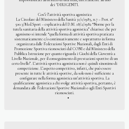
dei "DIRIGENTI.
Cos’è l’attività sportiva agonistica
La Circolare del Ministero della Sanità 31/1/1983, n.7 – Prot. n°
500.3/Med.Sport – esplicativa del D.M. 18/2/1982 “Norme per la
tutela sanitaria della attività sportiva agonistica” chiarisce che per
agonismo si intende “quella forma di attività sportiva praticata
sistematicamente e/o continuativamente e soprattutto in forma
organizzata dalle Federazioni Sportive Nazionali, dagli Enti di
Promozione Sportiva riconosciuti dal CONI e dal Ministero della
Pubblica Istruzione per quanto riguarda i Giochi della Gioventù a
Livello Nazionale, per il conseguimento di prestazioni sportive di un
certo livello”. L’attività sportiva agonistica non è quindi sinonimo di
competizione. L’aspetto competitivo, infatti, che può essere
presente in tutte le attività sportive, da solo non è sufficiente a
configurare nella forma agonistica un’attività sportiva. La
qualificazione agonistica a chi svolge attività sportiva, pertanto, è
demandata alle Federazioni Sportive Nazionali o agli Enti Sportivi
riconosciuti.