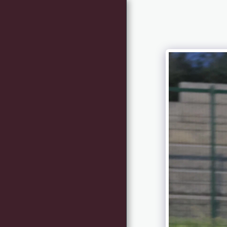
PAGINA INIZIALE
NEWS
I NOSTRI TECNICI
INFO - CONTATTI
ISCRIZIONI ALLE
GARE (RISERVATO
ATLETI PODISTICA)
RICHIESTA DI
INFORMAZIONI
DOMANDE FREQUENTI