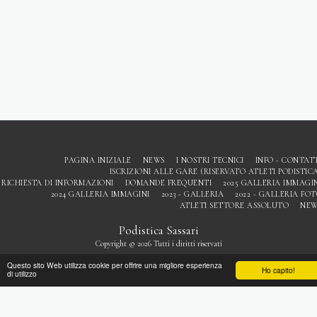
PAGINA INIZIALE
NEWS
I NOSTRI TECNICI
INFO - CONTAT
ISCRIZIONI ALLE GARE (RISERVATO ATLETI PODISTIC
RICHIESTA DI INFORMAZIONI
DOMANDE FREQUENTI
2025 GALLERIA IMMAGI
2024 GALLERIA IMMAGINI
2023 - GALLERIA
2022 - GALLERIA FO
ATLETI SETTORE ASSOLUTO
NEW
Podistica Sassari
Copyright © 2026 Tutti i diritti riservati
Privacy
Questo sito Web utilizza cookie per offrire una migliore esperienza
Ho capito!
di utilizzo
ISCRIVITI