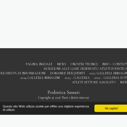
PAGINA INIZIALE
NEWS
I NOSTRI TECNICI
INFO - CONTAT
ISCRIZIONI ALLE GARE (RISERVATO ATLETI PODISTIC
RICHIESTA DI INFORMAZIONI
DOMANDE FREQUENTI
2025 GALLERIA IMMAGI
2024 GALLERIA IMMAGINI
2023 - GALLERIA
2022 - GALLERIA FO
ATLETI SETTORE ASSOLUTO
NEW
Podistica Sassari
Copyright © 2026 Tutti i diritti riservati
Privacy
Questo sito Web utilizza cookie per offrire una migliore esperienza
Ho capito!
di utilizzo
ISCRIVITI