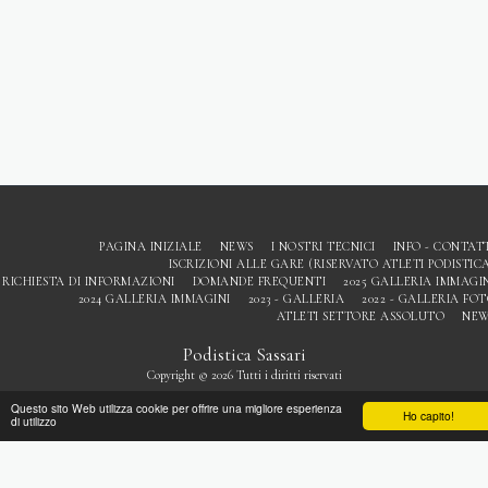
PAGINA INIZIALE
NEWS
I NOSTRI TECNICI
INFO - CONTAT
ISCRIZIONI ALLE GARE (RISERVATO ATLETI PODISTIC
RICHIESTA DI INFORMAZIONI
DOMANDE FREQUENTI
2025 GALLERIA IMMAGI
2024 GALLERIA IMMAGINI
2023 - GALLERIA
2022 - GALLERIA FO
ATLETI SETTORE ASSOLUTO
NEW
Podistica Sassari
Copyright © 2026 Tutti i diritti riservati
Privacy
Questo sito Web utilizza cookie per offrire una migliore esperienza
Ho capito!
di utilizzo
ISCRIVITI