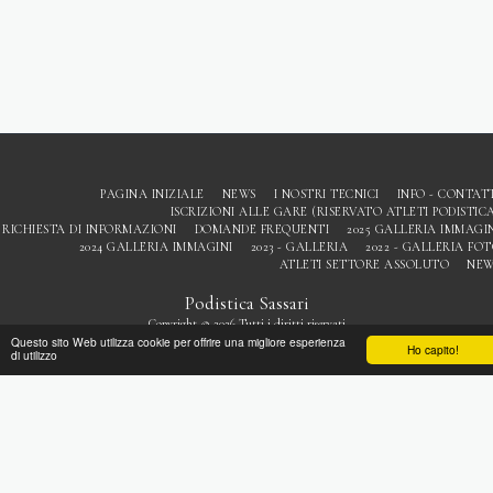
PAGINA INIZIALE
NEWS
I NOSTRI TECNICI
INFO - CONTAT
ISCRIZIONI ALLE GARE (RISERVATO ATLETI PODISTIC
RICHIESTA DI INFORMAZIONI
DOMANDE FREQUENTI
2025 GALLERIA IMMAGI
2024 GALLERIA IMMAGINI
2023 - GALLERIA
2022 - GALLERIA FO
ATLETI SETTORE ASSOLUTO
NEW
Podistica Sassari
Copyright © 2026 Tutti i diritti riservati
Questo sito Web utilizza cookie per offrire una migliore esperienza
Privacy
Ho capito!
di utilizzo
ISCRIVITI