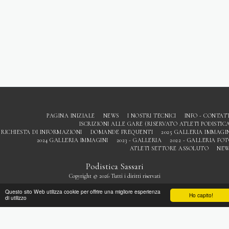
PAGINA INIZIALE
NEWS
I NOSTRI TECNICI
INFO - CONTAT
ISCRIZIONI ALLE GARE (RISERVATO ATLETI PODISTIC
RICHIESTA DI INFORMAZIONI
DOMANDE FREQUENTI
2025 GALLERIA IMMAGI
2024 GALLERIA IMMAGINI
2023 - GALLERIA
2022 - GALLERIA FO
ATLETI SETTORE ASSOLUTO
NEW
Podistica Sassari
Copyright © 2026 Tutti i diritti riservati
Privacy
Questo sito Web utilizza cookie per offrire una migliore esperienza
Ho capito!
di utilizzo
ISCRIVITI