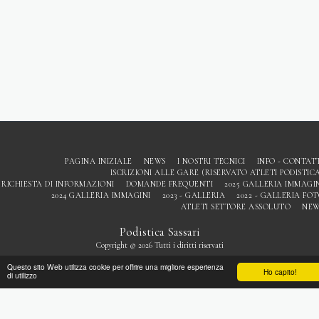
PAGINA INIZIALE
NEWS
I NOSTRI TECNICI
INFO - CONTAT
ISCRIZIONI ALLE GARE (RISERVATO ATLETI PODISTIC
RICHIESTA DI INFORMAZIONI
DOMANDE FREQUENTI
2025 GALLERIA IMMAGI
2024 GALLERIA IMMAGINI
2023 - GALLERIA
2022 - GALLERIA FO
ATLETI SETTORE ASSOLUTO
NEW
Podistica Sassari
Copyright © 2026 Tutti i diritti riservati
Privacy
Questo sito Web utilizza cookie per offrire una migliore esperienza
Ho capito!
di utilizzo
ISCRIVITI