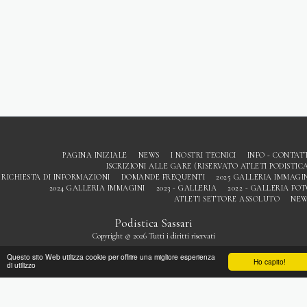
PAGINA INIZIALE
NEWS
I NOSTRI TECNICI
INFO - CONTAT
ISCRIZIONI ALLE GARE (RISERVATO ATLETI PODISTIC
RICHIESTA DI INFORMAZIONI
DOMANDE FREQUENTI
2025 GALLERIA IMMAGI
2024 GALLERIA IMMAGINI
2023 - GALLERIA
2022 - GALLERIA FO
ATLETI SETTORE ASSOLUTO
NEW
Podistica Sassari
Copyright © 2026 Tutti i diritti riservati
Privacy
Questo sito Web utilizza cookie per offrire una migliore esperienza
Ho capito!
di utilizzo
ISCRIVITI