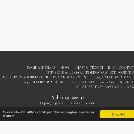
PAGINA INIZIALE
NEWS
I NOSTRI TECNICI
INFO - CONTAT
ISCRIZIONI ALLE GARE (RISERVATO ATLETI PODISTIC
RICHIESTA DI INFORMAZIONI
DOMANDE FREQUENTI
2025 GALLERIA IMMAGI
2024 GALLERIA IMMAGINI
2023 - GALLERIA
2022 - GALLERIA FO
ATLETI SETTORE ASSOLUTO
NEW
Podistica Sassari
Copyright © 2026 Tutti i diritti riservati
Privacy
Questo sito Web utilizza cookie per offrire una migliore esperienza
Ho capito!
di utilizzo
ISCRIVITI