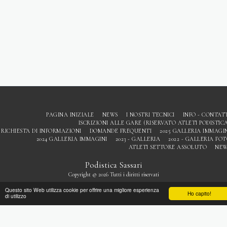
PAGINA INIZIALE
NEWS
I NOSTRI TECNICI
INFO - CONTAT
ISCRIZIONI ALLE GARE (RISERVATO ATLETI PODISTIC
RICHIESTA DI INFORMAZIONI
DOMANDE FREQUENTI
2025 GALLERIA IMMAGI
2024 GALLERIA IMMAGINI
2023 - GALLERIA
2022 - GALLERIA FO
ATLETI SETTORE ASSOLUTO
NEW
Podistica Sassari
Copyright © 2026 Tutti i diritti riservati
Privacy
Questo sito Web utilizza cookie per offrire una migliore esperienza
Ho capito!
di utilizzo
ISCRIVITI