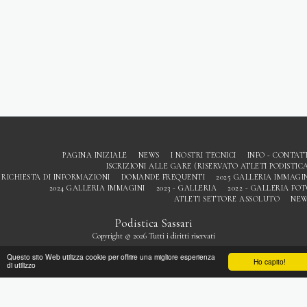
PAGINA INIZIALE
NEWS
I NOSTRI TECNICI
INFO - CONTAT
ISCRIZIONI ALLE GARE (RISERVATO ATLETI PODISTIC
RICHIESTA DI INFORMAZIONI
DOMANDE FREQUENTI
2025 GALLERIA IMMAGI
2024 GALLERIA IMMAGINI
2023 - GALLERIA
2022 - GALLERIA FO
ATLETI SETTORE ASSOLUTO
NEW
Podistica Sassari
Copyright © 2026 Tutti i diritti riservati
Privacy
Questo sito Web utilizza cookie per offrire una migliore esperienza
Ho capito!
di utilizzo
ISCRIVITI