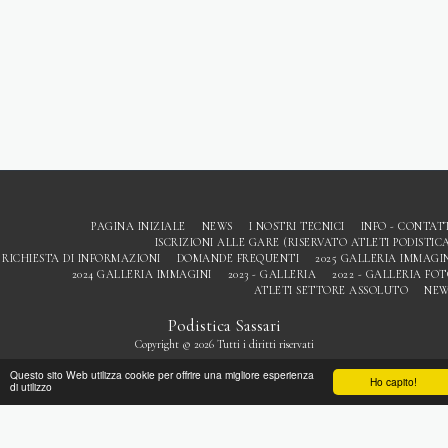
PAGINA INIZIALE
NEWS
I NOSTRI TECNICI
INFO - CONTAT
ISCRIZIONI ALLE GARE (RISERVATO ATLETI PODISTIC
RICHIESTA DI INFORMAZIONI
DOMANDE FREQUENTI
2025 GALLERIA IMMAGI
2024 GALLERIA IMMAGINI
2023 - GALLERIA
2022 - GALLERIA FO
ATLETI SETTORE ASSOLUTO
NEW
Podistica Sassari
Copyright © 2026 Tutti i diritti riservati
Privacy
Questo sito Web utilizza cookie per offrire una migliore esperienza
Ho capito!
di utilizzo
ISCRIVITI