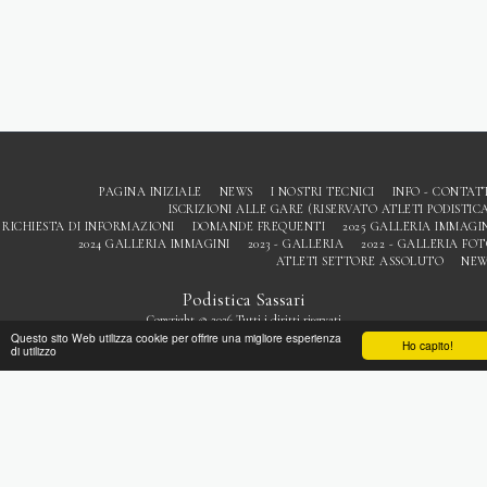
PAGINA INIZIALE
NEWS
I NOSTRI TECNICI
INFO - CONTAT
ISCRIZIONI ALLE GARE (RISERVATO ATLETI PODISTIC
RICHIESTA DI INFORMAZIONI
DOMANDE FREQUENTI
2025 GALLERIA IMMAGI
2024 GALLERIA IMMAGINI
2023 - GALLERIA
2022 - GALLERIA FO
ATLETI SETTORE ASSOLUTO
NEW
Podistica Sassari
Copyright © 2026 Tutti i diritti riservati
Questo sito Web utilizza cookie per offrire una migliore esperienza
Privacy
Ho capito!
di utilizzo
ISCRIVITI