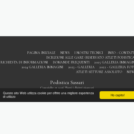
PAGINA INIZIALE
NEWS
I NOSTRI TECNICI
INFO - CONTAT
ISCRIZIONI ALLE GARE (RISERVATO ATLETI PODISTIC
RICHIESTA DI INFORMAZIONI
DOMANDE FREQUENTI
2025 GALLERIA IMMAGI
2024 GALLERIA IMMAGINI
2023 - GALLERIA
2022 - GALLERIA FO
ATLETI SETTORE ASSOLUTO
NEW
Podistica Sassari
Copyright © 2026 Tutti i diritti riservati
Questo sito Web utilizza cookie per offrire una migliore esperienza
Privacy
Ho capito!
di utilizzo
ISCRIVITI