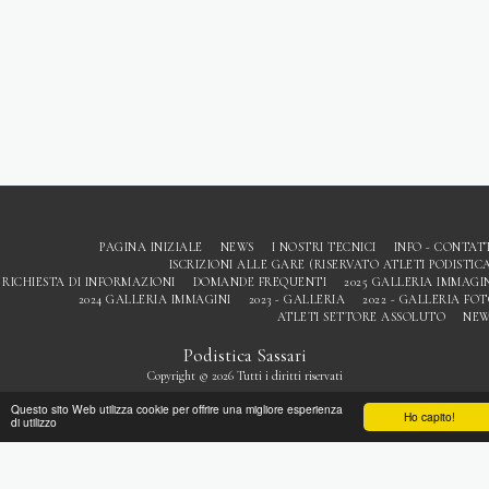
PAGINA INIZIALE
NEWS
I NOSTRI TECNICI
INFO - CONTAT
ISCRIZIONI ALLE GARE (RISERVATO ATLETI PODISTIC
RICHIESTA DI INFORMAZIONI
DOMANDE FREQUENTI
2025 GALLERIA IMMAGI
2024 GALLERIA IMMAGINI
2023 - GALLERIA
2022 - GALLERIA FO
ATLETI SETTORE ASSOLUTO
NEW
Podistica Sassari
Copyright © 2026 Tutti i diritti riservati
Privacy
Questo sito Web utilizza cookie per offrire una migliore esperienza
Ho capito!
di utilizzo
ISCRIVITI