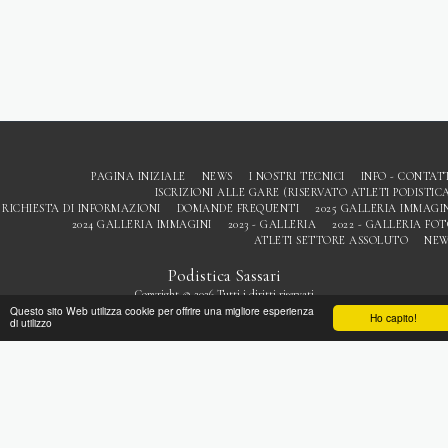
PAGINA INIZIALE
NEWS
I NOSTRI TECNICI
INFO - CONTAT
ISCRIZIONI ALLE GARE (RISERVATO ATLETI PODISTIC
RICHIESTA DI INFORMAZIONI
DOMANDE FREQUENTI
2025 GALLERIA IMMAGI
2024 GALLERIA IMMAGINI
2023 - GALLERIA
2022 - GALLERIA FO
ATLETI SETTORE ASSOLUTO
NEW
Podistica Sassari
Copyright © 2026 Tutti i diritti riservati
Questo sito Web utilizza cookie per offrire una migliore esperienza
Privacy
Ho capito!
di utilizzo
ISCRIVITI