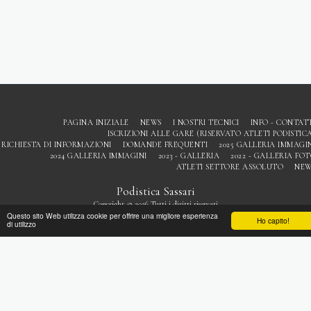
PAGINA INIZIALE
NEWS
I NOSTRI TECNICI
INFO - CONTAT
ISCRIZIONI ALLE GARE (RISERVATO ATLETI PODISTIC
RICHIESTA DI INFORMAZIONI
DOMANDE FREQUENTI
2025 GALLERIA IMMAGI
2024 GALLERIA IMMAGINI
2023 - GALLERIA
2022 - GALLERIA FO
ATLETI SETTORE ASSOLUTO
NEW
Podistica Sassari
Copyright © 2026 Tutti i diritti riservati
Questo sito Web utilizza cookie per offrire una migliore esperienza
Privacy
Ho capito!
di utilizzo
ISCRIVITI